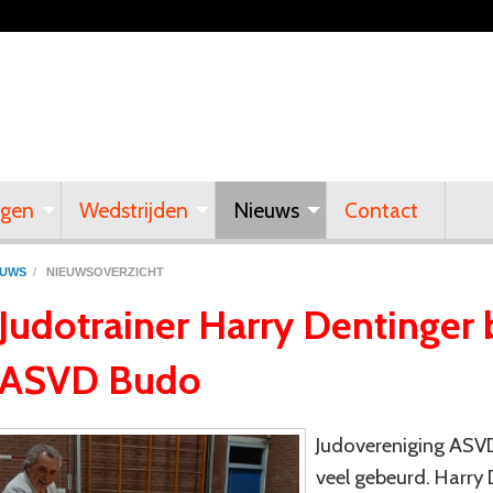
ngen
Wedstrijden
Nieuws
Contact
EUWS
/
NIEUWSOVERZICHT
Judotrainer Harry Dentinger bl
ASVD Budo
Judovereniging ASVD B
veel gebeurd. Harry 