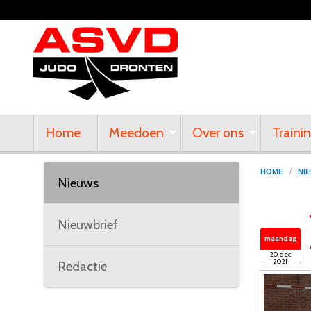
Home
Meedoen
Over ons
Traini
HOME
/
NI
Nieuws
Nieuwbrief
maandag
20 dec
2021
Redactie