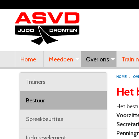
Home
Meedoen
Over ons
Traini
HOME
/
OV
Trainers
Het 
Bestuur
Het bestu
Voorzitte
Spreekbeurttas
Secretari
Penning
Judo regelement