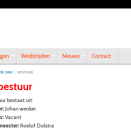
ngen
Wedstrijden
Nieuws
Contact
ER_ONS
/
BESTUUR
bestuur
ur bestaat uit:
r:
Johan wenker
s:
Vacant
meester:
Roelof Dolstra