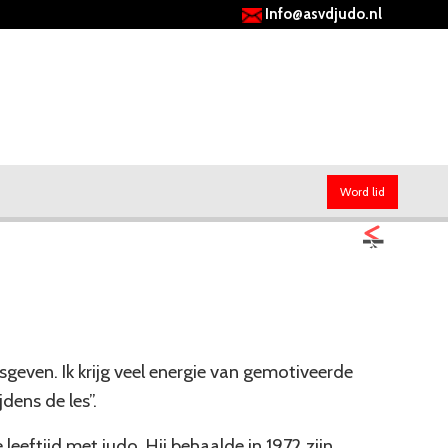
Info@asvdjudo.nl
Word lid
lesgeven. Ik krijg veel energie van gemotiveerde
dens de les”.
 leeftijd met judo. Hij behaalde in 1972 zijn