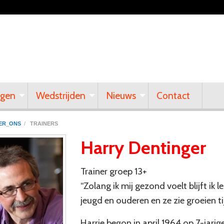
ngen
Wedstrijden
Nieuws
Contact
ER_ONS
/
TRAINERS
Harry Dentinger
Trainer groep 13+
“Zolang ik mij gezond voelt blijft ik 
jeugd en ouderen en ze zie groeien tij
Harrie begon in april 1964 op 7-jarige